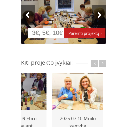
Kiti projekto įvykiai:
2023 03 09 Ebru -
2025 07 10 Muilo
2025
tapyba ant
gamyba
p