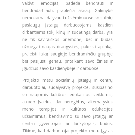
valdyti emocijas, padeda bendrauti ir
bendradarbiauti, praplečia akiratį. Galimybė
nemokamai dalyvauti užsiėmimuose socialinių
paslaugų įstaigų darbuotojams, kasdien
dirbantiems tokį kilnų ir sudėtingą darbą, yra
ne tik saviraiškos priemonė, bet ir būdas
užmegzti naujas draugystes, pakeisti aplinką,
praleisti laiką saugioje bendraminčių grupėje
bei pasijusti geriau, pritaikant savo žinias ir
įgūdžius savo kasdienybėje ir darbuose.
Projekto metu socialinių įstaigų ir centrų
darbuotojai, sudalyvavę projekte, susipažino
su naujomis kultūros edukacijos veiklomis,
atrado įvairius, dar neregėtus, alternatyvius
meno terapijos ir kultūros edukacijos
užsiėmimus, bendravimo su savo įstaigų ar
centrų gyventojais ar lankytojais, būdus.
Tikime, kad darbuotojai projekto metu įgytas