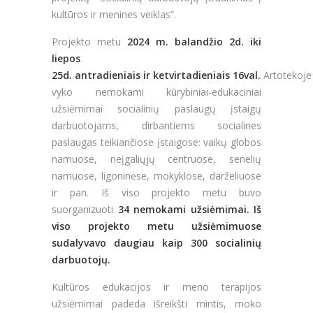
kultūros ir menines veiklas”.
Projekto metu
2024 m.
balandžio 2d. iki
liepos
25d. antradieniais ir ketvirtadieniais 16val.
Artotekoje
vyko nemokami kūrybiniai-edukaciniai
užsiėmimai socialinių paslaugų įstaigų
darbuotojams, dirbantiems socialines
paslaugas teikiančiose įstaigose: vaikų globos
namuose, neįgaliųjų centruose, senelių
namuose, ligoninėse, mokyklose, darželiuose
ir pan. Iš viso projekto metu buvo
suorganizuoti
34 nemokami užsiėmimai.
Iš
viso projekto metu užsiėmimuose
sudalyvavo daugiau kaip 300 socialini
ų
darbuotojų.
Kultūros edukacijos ir meno terapijos
užsiėmimai padeda išreikšti mintis, moko