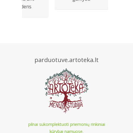
vandens
d
parduotuve.artoteka.lt
pilnai sukomplektuoti priemonių rinkiniai
kūrybai namuose.