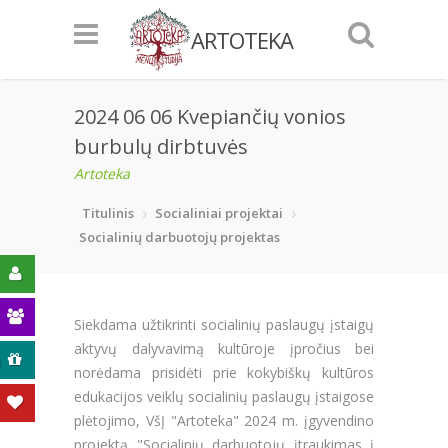
ARTOTEKA
2024 06 06 Kvepiančių vonios
burbulų dirbtuvės
Artoteka
Titulinis
Socialiniai projektai
Socialinių darbuotojų projektas
Siekdama užtikrinti socialinių paslaugų įstaigų
aktyvų dalyvavimą kultūroje įpročius bei
ą
norėdama prisidėti prie kokybiškų kultūros
edukacijos veiklų socialinių paslaugų įstaigose
plėtojimo, VšĮ "Artoteka" 2024 m. įgyvendino
projektą "Socialinių darbuotojų įtraukimas į