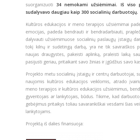
suorganizuoti
34 nemokami užsiėmimai.
Iš viso
sudalyvavo daugiau kaip 300 socialini
ų darbuotojų.
Kultūros edukacijos ir meno terapijos užsiėmimai paded
emocijas, padeda bendrauti ir bendradarbiauti, praple
dalyvauti užsiėmimuose socialinių paslaugų įstaigų da
tokį kilnų ir sudėtingą darbą, yra ne tik saviraiškos
naujas draugystes, pakeisti aplinką, praleisti laiką s
pasijusti geriau, pritaikant savo žinias ir įgūdžius savo k
Projekto metu socialinių įstaigų ir centrų darbuotojai, 
naujomis kultūros edukacijos veiklomis, atrado įvairi
meno terapijos ir kultūros edukacijos užsiėmimus, bend
gyventojais ar lankytojais, būdus. Tikime, kad darbuotoj
gebėjimus pritaikys toliau savarankiškai vesdami šias ve
lankytojams.
Projektą iš dalies finansuoja: