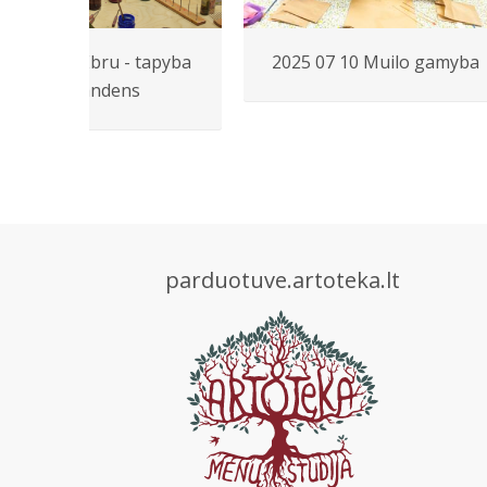
023 03 09 Ebru - tapyba
2025 07 10 Muilo gamyba
ant vandens
parduotuve.artoteka.lt