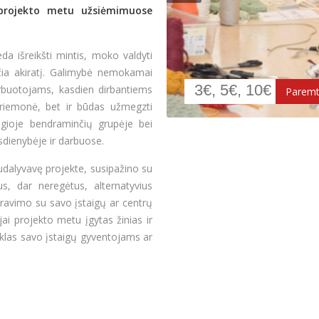
 projekto metu užsiėmimuose
a išreikšti mintis, moko valdyti
čia akiratį. Galimybė nemokamai
rbuotojams, kasdien dirbantiems
 priemonė, bet ir būdas užmegzti
augioje bendraminčių grupėje bei
asdienybėje ir darbuose.
sudalyvavę projekte, susipažino su
us, dar neregėtus, alternatyvius
ravimo su savo įstaigų ar centrų
ai projekto metu įgytas žinias ir
iklas savo įstaigų gyventojams ar