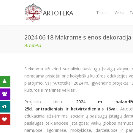
ARTOTEKA
Titulinis
Veikla
T
2024 06 18 Makrame sienos dekoracija
Artoteka
Siekdama užtikrinti socialinių paslaugų įstaigų aktyvų 
norėdama prisidėti prie kokybiškų kultūros edukacijos ve
plėtojimo, VšĮ "Artoteka" 2024 m. įgyvendino projektą "S
kultūros ir menines veiklas”.
Projekto metu
2024 m.
balan
ą
25d. antradieniais ir ketvirtadieniais 16val.
Artote
edukaciniai užsiėmimai socialinių paslaugų įstaigų dar
paslaugas teikiančiose įstaigose: vaikų globos namuos
namuose, ligoninėse, mokyklose, darželiuose ir pa