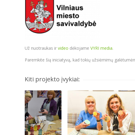
Už nuotraukas ir
video
dėkojame
VYRI media
.
Paremkite šią iniciatyvą, kad tokių užsiėmimų galėtumėm
Kiti projekto įvykiai: