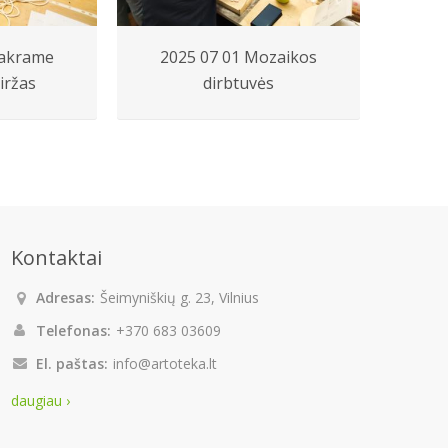
Makrame
2025 07 01 Mozaikos
20
iržas
dirbtuvės
k
Kontaktai
Adresas:
Šeimyniškių g. 23, Vilnius
Telefonas:
+370 683 03609
El. paštas:
info@artoteka.lt
daugiau ›