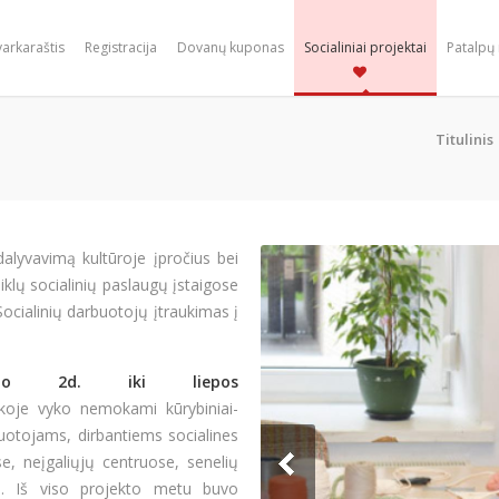
varkaraštis
Registracija
Dovanų kuponas
Socialiniai projektai
Patalpų
Titulinis
dalyvavimą kultūroje įpročius bei
iklų socialinių paslaugų įstaigose
ocialinių darbuotojų įtraukimas į
džio 2d. iki liepos
koje vyko nemokami kūrybiniai-
buotojams, dirbantiems socialines
e, neįgaliųjų centruose, senelių
n. Iš viso projekto metu buvo