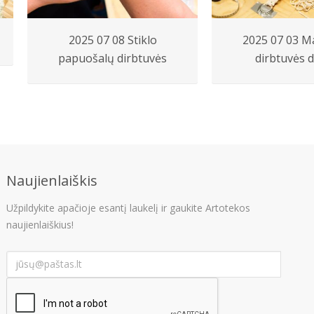
2025 07 08 Stiklo
2025 07 03 
papuošalų dirbtuvės
dirbtuvės d
Naujienlaiškis
Užpildykite apačioje esantį laukelį ir gaukite Artotekos
naujienlaiškius!