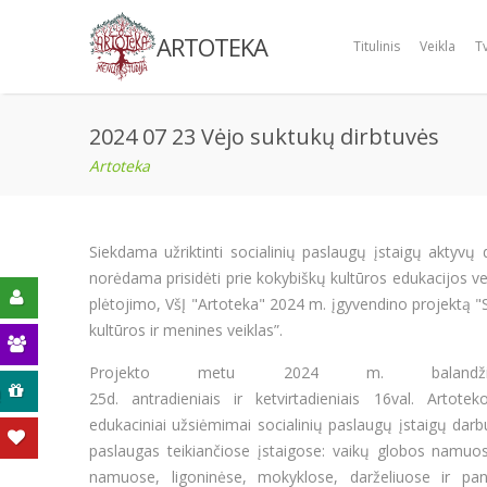
ARTOTEKA
Titulinis
Veikla
T
2024 07 23 Vėjo suktukų dirbtuvės
Artoteka
Siekdama užriktinti socialinių paslaugų įstaigų aktyvų 
norėdama prisidėti prie kokybiškų kultūros edukacijos ve
plėtojimo, VšĮ "Artoteka" 2024 m. įgyvendino projektą "S
kultūros ir menines veiklas”.
Projekto metu 2024 m. balandž
ą
25d. antradieniais ir ketvirtadieniais 16val. Artot
edukaciniai užsiėmimai socialinių paslaugų įstaigų dar
paslaugas teikiančiose įstaigose: vaikų globos namuos
namuose, ligoninėse, mokyklose, darželiuose ir pa