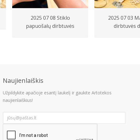
2025 07 08 Stiklo
2025 07 03 
papuošalų dirbtuvės
dirbtuvės d
Naujienlaiškis
Užpildykite apačioje esantį laukelį ir gaukite Artotekos
naujienlaiškius!