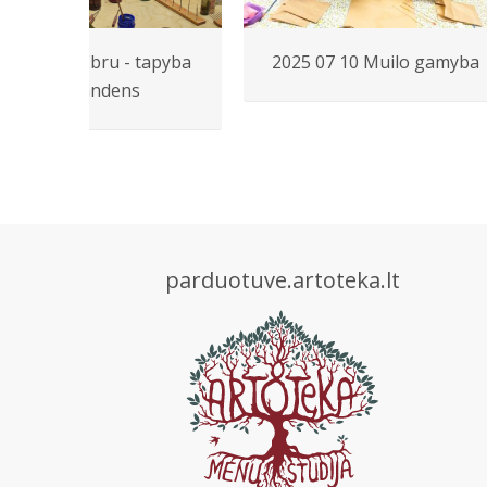
023 03 09 Ebru - tapyba
2025 07 10 Muilo gamyba
ant vandens
parduotuve.artoteka.lt