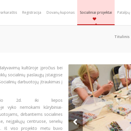
varkaraštis
Registracija
Dovanų kuponas
Socialiniai projektai
Patalpų
Titulinis
dalyvavimą kultūroje įpročius bei
iklų socialinių paslaugų įstaigose
ocialinių darbuotojų įtraukimas į
io 2d. iki liepos
ekoje vyko nemokami kūrybiniai-
buotojams, dirbantiems socialines
e, neįgaliųjų centruose, senelių
n. Iš viso projekto metu buvo