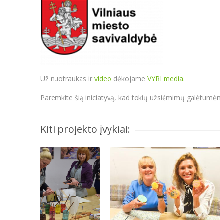
Už nuotraukas ir
video
dėkojame
VYRI media
.
Paremkite šią iniciatyvą, kad tokių užsiėmimų galėtumėm
Kiti projekto įvykiai: