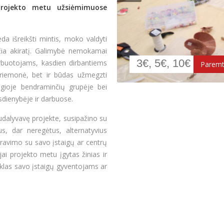
projekto metu užsiėmimuose
a išreikšti mintis, moko valdyti
čia akiratį. Galimybė nemokamai
rbuotojams, kasdien dirbantiems
 priemonė, bet ir būdas užmegzti
augioje bendraminčių grupėje bei
asdienybėje ir darbuose.
sudalyvavę projekte, susipažino su
us, dar neregėtus, alternatyvius
ravimo su savo įstaigų ar centrų
ai projekto metu įgytas žinias ir
iklas savo įstaigų gyventojams ar