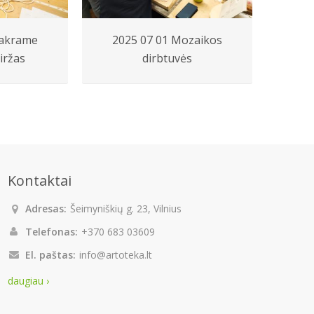
Makrame
2025 07 01 Mozaikos
20
iržas
dirbtuvės
k
Kontaktai
Adresas:
Šeimyniškių g. 23, Vilnius
Telefonas:
+370 683 03609
El. paštas:
info@artoteka.lt
daugiau ›