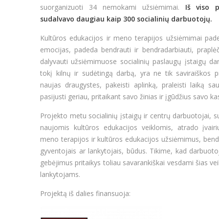
suorganizuoti 34 nemokami užsiėmimai.
Iš viso 
sudalvavo daugiau kaip 300 socialini
ų darbuotojų.
Kultūros edukacijos ir meno terapijos užsiėmimai paded
emocijas, padeda bendrauti ir bendradarbiauti, praplė
dalyvauti užsiėmimuose socialinių paslaugų įstaigų da
tokį kilnų ir sudėtingą darbą, yra ne tik saviraiškos
naujas draugystes, pakeisti aplinką, praleisti laiką s
pasijusti geriau, pritaikant savo žinias ir įgūdžius savo k
Projekto metu socialinių įstaigų ir centrų darbuotojai, 
naujomis kultūros edukacijos veiklomis, atrado įvairi
meno terapijos ir kultūros edukacijos užsiėmimus, bend
gyventojais ar lankytojais, būdus. Tikime, kad darbuotoj
gebėjimus pritaikys toliau savarankiškai vesdami šias ve
lankytojams.
Projektą iš dalies finansuoja: