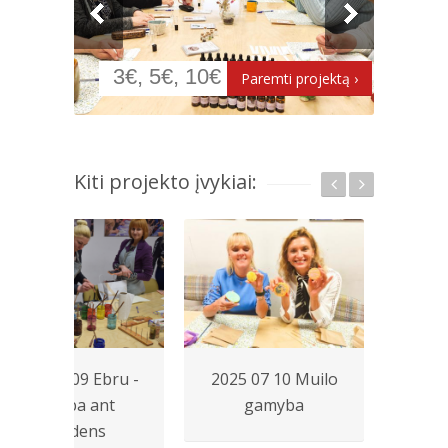
Kiti projekto įvykiai:
2023 03 09 Ebru -
2025 07 10 Muilo
2025
tapyba ant
gamyba
p
vandens
d