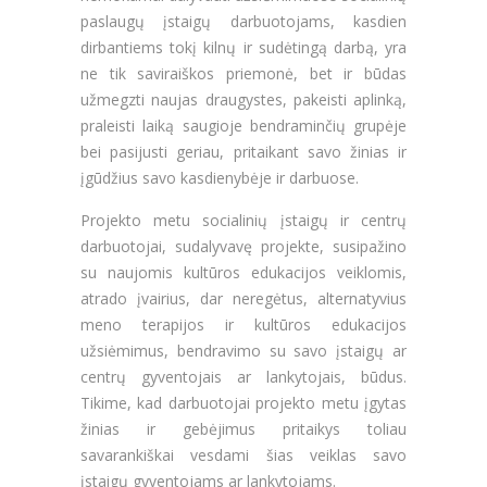
paslaugų įstaigų darbuotojams, kasdien
dirbantiems tokį kilnų ir sudėtingą darbą, yra
ne tik saviraiškos priemonė, bet ir būdas
užmegzti naujas draugystes, pakeisti aplinką,
praleisti laiką saugioje bendraminčių grupėje
bei pasijusti geriau, pritaikant savo žinias ir
įgūdžius savo kasdienybėje ir darbuose.
Projekto metu socialinių įstaigų ir centrų
darbuotojai, sudalyvavę projekte, susipažino
su naujomis kultūros edukacijos veiklomis,
atrado įvairius, dar neregėtus, alternatyvius
meno terapijos ir kultūros edukacijos
užsiėmimus, bendravimo su savo įstaigų ar
centrų gyventojais ar lankytojais, būdus.
Tikime, kad darbuotojai projekto metu įgytas
žinias ir gebėjimus pritaikys toliau
savarankiškai vesdami šias veiklas savo
įstaigų gyventojams ar lankytojams.