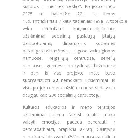
kultūros ir menines veiklas”. Projekto metu
2025 m. balandžio 22d. iki liepos
10d. antradieniais ir ketvirtadieniais 18val. Artotekoje
vyko nemokami kūrybiniai-edukaciniai
užsiėmimai socialinių paslaugų įstaigų
darbuotojams, dirbantiems socialines
paslaugas teikiančiose įstaigose: vaikų globos
namuose, neįgaliųjų centruose, senelių
namuose, ligoninėse, mokyklose, darželiuose
ir pan. Iš viso projekto metu buvo
suorganizuoti
22
nemokami užsiėmimai. Iš
viso projekto metu užsiėmimuose sudalvavo
daugiau kaip 200 socialinių darbuotojų.
Kultūros edukacijos ir meno terapijos
užsiėmimai padeda išreikšti mintis, moko
valdyti emocijas, padeda bendrauti ir
bendradarbiauti, praplėčia akiratį. Galimybė
nemokamai dalyvauti užsiėmimuose socialinių