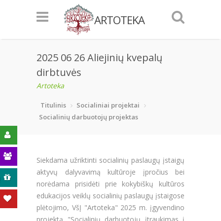
ARTOTEKA
2025 06 26 Aliejinių kvepalų
dirbtuvės
Artoteka
Titulinis
Socialiniai projektai
Socialinių darbuotojų projektas
Siekdama užriktinti socialinių paslaugų įstaigų
aktyvų dalyvavimą kultūroje įpročius bei
ą
norėdama prisidėti prie kokybiškų kultūros
edukacijos veiklų socialinių paslaugų įstaigose
plėtojimo, VšĮ "Artoteka" 2025 m. įgyvendino
projektą "Socialinių darbuotojų įtraukimas į