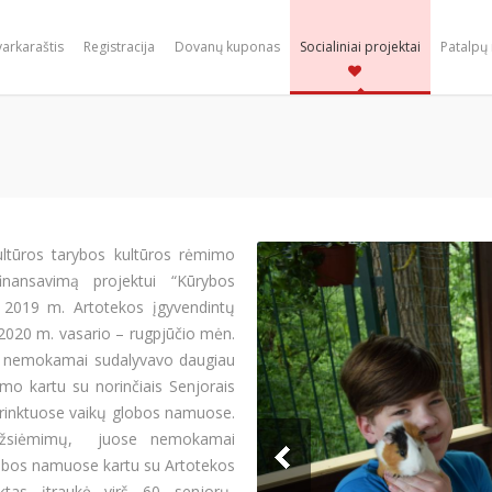
varkaraštis
Registracija
Dovanų kuponas
Socialiniai projektai
Patalpų
ltūros tarybos kultūros rėmimo
nansavimą projektui “Kūrybos
 2019 m. Artotekos įgyvendintų
2020 m. vasario – rugpjūčio mėn.
e nemokamai sudalyvavo daugiau
mo kartu su norinčiais Senjorais
sirinktuose vaikų globos namuose.
užsiėmimų, juose nemokamai
globos namuose kartu su Artotekos
ktas įtraukė virš 60 senjorų-