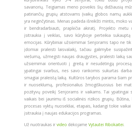
savanorių. Teigiamas meno poveikis šių didžiausią mūs
patiriančių grupių atstovams (vaikų globos namų auklė
yra neginčytinas. Menas padeda išreikšti mintis, moko v
ir bendradarbiauti, praplėčia akiratį. Projekto metu
įsitraukia į veiklas, savo kūryboje perteikia sukauptą
emocijas. Kūrybiniai užsiėmimai Senjorams tapo ne tik
įdomiai praleisti laisvalaikį, tačiau galimybe susipaži
viešumą, užmegsti naujas draugystes, praleisti laiką sa
užsiėmimai orientuoti į greitą ir nesudėtingą procesą
ypatingai svarbus, nes savo rankomis sukurtas darba
smagiai praleistą laiką. Kultūros tarybos parama šiam pr
ir nuoseklumą, profesionalius žmogiškuosius bei mater
pozityvų poveikį Senjorams ir vaikams. Tai ypatingai 
vaikais bei jaunimu iš socialinės rizikos grupių. Būtin
procesas vyktų nuosekliai, etapais, kadangi tokie vaikai
įsitraukia į naujas edukacijos programas.
Už nuotraukas ir
video
dėkojame
Vytautei Ribokaitei
.