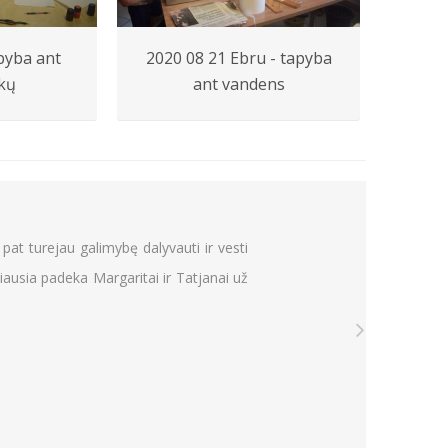
pyba ant
2020 08 21 Ebru - tapyba
202
kų
ant vandens
žvakė
ybę dalyvauti ir vesti
aritai ir Tatjanai už
Čia senjorų savanorystė yra tie