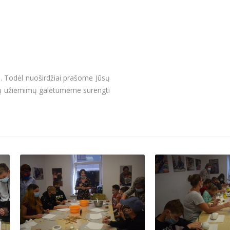
s. Todėl nuoširdžiai prašome Jūsų
tokių užiėmimų galėtumėme surengti