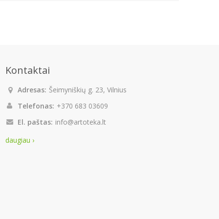
Kontaktai
Adresas:
Šeimyniškių g. 23, Vilnius
Telefonas:
+370 683 03609
El. paštas:
info@artoteka.lt
daugiau ›