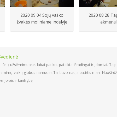
2020 09 04 Sojų vaško
2020 08 28 Ta
žvakės moliniame indelyje
akmenu
, labai patiko, pateikta išradingai ir įdomiai. Taip pat turejau galim
bos namuose.Tai buvo nauja patirtis man. Nuoširdžiausia padeka Marg
bę.