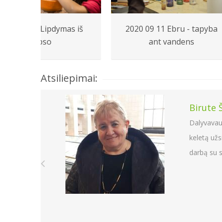
2016 03 15 Lipdymas iš
2020 09 11 Ebru - tapyba
gipso
ant vandens
Atsiliepimai:
Birute Švedienė
Dalyvavau jūsų užsiėmimuose
keletą užsiemimų vaikų glo
darbą su senjorais ir kantry