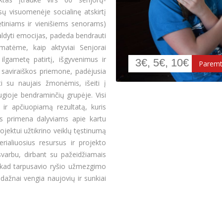
ų visuomenėje socialinę atskirtį
tiniams ir vienišiems senorams)
aldyti emocijas, padeda bendrauti
 matėme, kaip aktyviai Senjorai
 ilgametę patirtį, išgyvenimus ir
 saviraiškos priemone, padėjusia
nti su naujais žmonėmis, išeiti į
ugioje bendraminčių grupėje. Visi
 ir apčiuopiamą rezultatą, kuris
s primena dalyviams apie kartu
ojektui užtikrino veiklų tęstinumą
ialiuosius resursus ir projekto
svarbu, dirbant su pažeidžiamais
a, kad tarpusavio ryšio užmezgimo
 dažnai vengia naujovių ir sunkiai