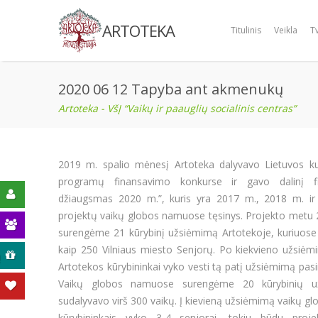
ARTOTEKA
Titulinis
Veikla
T
2020 06 12 Tapyba ant akmenukų
Artoteka - VšĮ “Vaikų ir paauglių socialinis centras”
2019 m. spalio mėnesį Artoteka dalyvavo Lietuvos ku
programų finansavimo konkurse ir gavo dalinį fi
džiaugsmas 2020 m.”, kuris yra 2017 m., 2018 m. ir
projektų vaikų globos namuose tęsinys. Projekto metu 
surengėme 21 kūrybinį užsiėmimą Artotekoje, kuriuos
kaip 250 Vilniaus miesto Senjorų. Po kiekvieno užsiėmi
ą
Artotekos kūrybininkai vyko vesti tą patį užsiėmimą pa
Vaikų globos namuose surengėme 20 kūrybinių 
sudalyvavo virš 300 vaikų. Į kievieną užsiėmimą vaikų 
kūrybininkais vyko 3-4 senjorai, tokiu būdu proje