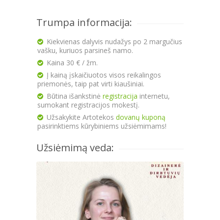
Trumpa informacija:
Kiekvienas dalyvis nudažys po 2 margučius
vašku, kuriuos parsineš namo.
Kaina 30 € / žm.
Į kainą įskaičiuotos visos reikalingos
priemonės, taip pat virti kiaušiniai.
Būtina išankstinė
registracija
internetu,
sumokant registracijos mokestį.
Užsakykite Artotekos
dovanų kuponą
pasirinktiems kūrybiniems užsiėmimams!
Užsiėmimą veda: