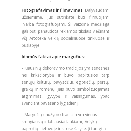
Fotografavimas ir filmavimas:
Dalyvaudami
užsiėmime, jūs sutinkate būti filmuojami
ir/arba fotografuojami. Ši vaizdinė medžiaga
gali būti panaudota reklamos tikslais viešinant
VšĮ Artoteka veiklą socialiniuose tinkluose ir
puslapyje.
Įdomūs faktai apie margučius:
-
Kiaušinių dekoravimo tradicijos yra senesnės
nei krikščionybė ir buvo paplitusios tarp
senųjų kultūrų, pavyzdžiui, egiptiečių, persų,
graikų ir romėnų. Jais buvo simbolizuojamas
atgimimas, gyvybė ir vaisingumas, ypač
švenčiant pavasario lygiadienį.
- Margučių daužymo tradicija yra vienas
smagiausių ir labiausiai laukiamų Velykų
papročių Lietuvoje ir kitose šalyse. Ji turi gilią