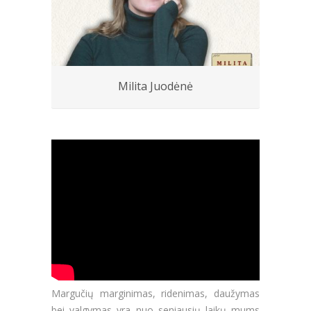
Milita Juodėnė
Margučių marginimas, ridenimas, daužymas
bei valgymas yra nuo seniausių laikų mums