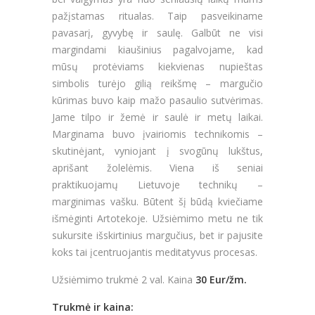
pažįstamas ritualas. Taip pasveikiname
pavasarį, gyvybę ir saulę. Galbūt ne visi
margindami kiaušinius pagalvojame, kad
mūsų protėviams kiekvienas nupieštas
simbolis turėjo gilią reikšmę – margučio
kūrimas buvo kaip mažo pasaulio sutvėrimas.
Jame tilpo ir žemė ir saulė ir metų laikai.
Marginama buvo įvairiomis technikomis –
skutinėjant, vyniojant į svogūnų lukštus,
aprišant žolelėmis. Viena iš seniai
praktikuojamų Lietuvoje technikų –
marginimas vašku. Būtent šį būdą kviečiame
išmėginti Artotekoje. Užsiėmimo metu ne tik
sukursite išskirtinius margučius, bet ir pajusite
koks tai įcentruojantis meditatyvus procesas.
Užsiėmimo trukmė 2 val. Kaina
30 Eur/žm.
Trukmė ir kaina: