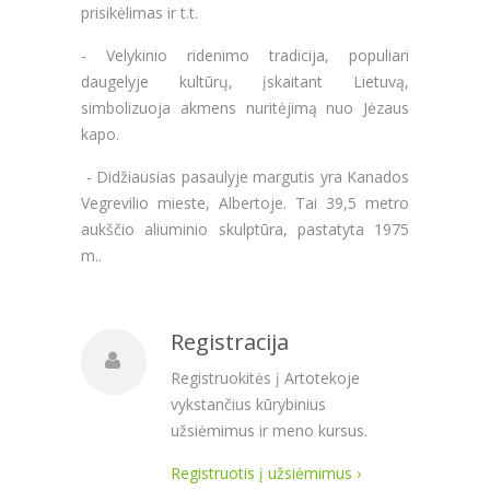
prisikėlimas ir t.t.
- Velykinio ridenimo
tradicija, populiari
daugelyje kultūrų, įskaitant Lietuvą,
simbolizuoja akmens nuritėjimą nuo Jėzaus
kapo.
- Didžiausias pasaulyje margutis yra Kanados
Vegrevilio mieste, Albertoje. Tai 39,5 metro
aukščio aliuminio skulptūra, pastatyta 1975
m..
Registracija
Registruokitės į Artotekoje
vykstančius kūrybinius
užsiėmimus ir meno kursus.
Registruotis į užsiėmimus ›