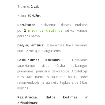
Trukmė:
2 val.
Kaina:
30 €/žm.
Rezultatas:
Kiekvienas dalyvis nudažys
po
2
medinius kiaušinius
vašku, kuriuos
parsineš namo.
Dalyvių amžius:
Užsiėmimas tinka vaikams
nuo 12 metų ir suaugusiems.
Pasiruošimas užsiėmimui:
Dalyviams
suteikiamos visos kūrybai reikalingos
priemonės, įrankiai ir dekoracijos. Artotekoje
mes kaip namie nusiauname batus, todėl
rekomenduojame atsinešti tapkes arba šiltas
kojines.
Registracija, datos keitimas ir
atšaukimas: