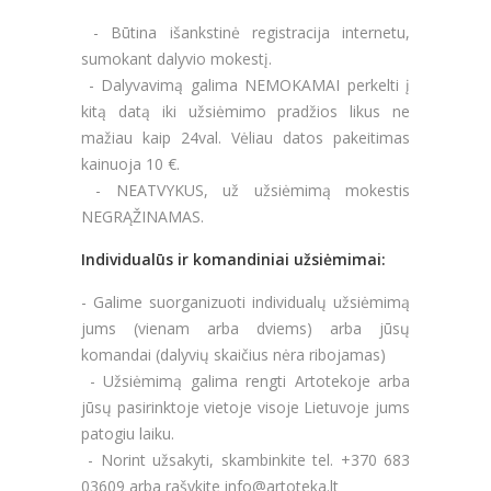
- Būtina išankstinė registracija internetu,
sumokant dalyvio mokestį.
- Dalyvavimą galima NEMOKAMAI perkelti į
kitą datą iki užsiėmimo pradžios likus ne
mažiau kaip 24val. Vėliau datos pakeitimas
kainuoja 10 €.
- NEATVYKUS, už užsiėmimą mokestis
NEGRĄŽINAMAS.
Individualūs ir komandiniai užsiėmimai:
- Galime suorganizuoti individualų užsiėmimą
jums (vienam arba dviems) arba jūsų
komandai (dalyvių skaičius nėra ribojamas)
- Užsiėmimą galima rengti Artotekoje arba
jūsų pasirinktoje vietoje visoje Lietuvoje jums
patogiu laiku.
- Norint užsakyti, skambinkite tel. +370 683
03609 arba rašykite info@artoteka.lt