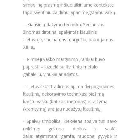
simbolinę prasmę ir šiuolaikiniame kontekste
tapo šventiniu žaidimu, ypač mėgstamu vaikų.
- Kiaušinių dažymo technika.
Seniausias
žinomas dirbtinai spalvintas kiaušinis
Lietuvoje, vadinamas margučiu, datuojamas
XIII a..
– Pirmieji vaško marginimo įrankiai buvo
paprasti – lazdelė su įtvirtintu metalo
gabalėliu, vinukai ar adatos.
- Lietuviškos tradicijos apima dvi pagrindines
kiaušinių dekoravimo technikas: piešimą
karštu vašku (batikos metodas) ir raižymą
(kramtymą) ant jau nudažytų kiaušinių.
- Spalvų simbolika.
Kiekviena spalva turi savo
reikšmę: g
eltona: derlius ir saulė,
žalia: atgimstanti gamta, raudona: gyvybė ir