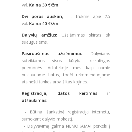
val.
Kaina 3
0
€/žm
.
Dvi poros auskarų -
trukmė apie 2.5
val.
Kaina 40
€/žm
.
Dalyvių amžius:
Užsiėmimas skirtas tik
suaugusiems.
Pasiruošimas užsiėmimui:
Dalyviams
suteikiamos visos kūrybai reikalingos
priemonės. Artotekoje mes kaip namie
nusiauname batus, todėl rekomenduojame
atsinešti tapkes arba šiltas kojines.
Registracija, datos keitimas ir
atšaukimas:
- Būtina išankstinė registracija internetu,
sumokant dalyvio mokestį.
- Dalyvavimą galima NEMOKAMAI perkelti į