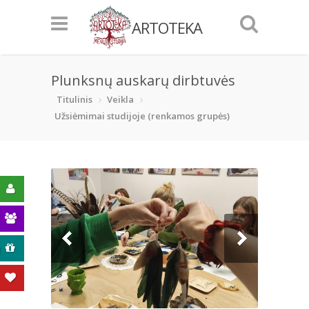
ARTOTEKA
Plunksnų auskarų dirbtuvės
Titulinis
Veikla
Užsiėmimai studijoje (renkamos grupės)
ą