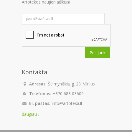
Artotekos naujienlaiškius!
Prisijunk
Kontaktai
Adresas:
Šeimyniškių g. 23, Vilnius
Telefonas:
+370 683 03609
El. paštas:
info@artoteka.lt
daugiau ›