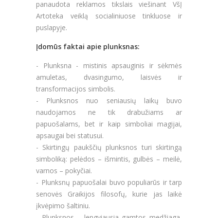
panaudota reklamos tikslais viešinant VšĮ
Artoteka veiklą socialiniuose tinkluose ir
puslapyje.
Įdomūs faktai apie plunksnas:
- Plunksna - mistinis apsauginis ir sėkmės
amuletas, dvasingumo, laisvės ir
transformacijos simbolis.
-
Plunksnos nuo seniausių laikų buvo
naudojamos ne tik drabužiams ar
papuošalams, bet ir kaip simboliai magijai,
apsaugai bei statusui.
-
Skirtingų paukščių plunksnos turi skirtingą
simboliką: pelėdos – išmintis, gulbės – meilė,
varnos – pokyčiai.
-
Plunksnų papuošalai buvo populiarūs ir tarp
senovės Graikijos filosofų, kurie jas laikė
įkvėpimo šaltiniu.
-
Plunksnos – lengviausia gamtos medžiaga,