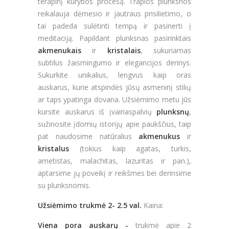
terapinį kūrybos procesą. Trapios plunksnos
reikalauja dėmesio ir jautraus prisilietimo, o
tai padeda sulėtinti tempą ir pasinerti į
meditaciją. Papildant plunksnas pasirinktais
akmenukais
ir
kristalais
, sukuriamas
subtilus žaismingumo ir elegancijos derinys.
Sukurkite unikalius, lengvus kaip oras
auskarus, kurie atspindės jūsų asmeninį stilių
ar taps ypatinga dovana. Užsiėmimo metu jūs
kursite auskarus iš įvairiaspalvių
plunksnų
,
sužinosite įdomių istorijų apie paukščius, taip
pat naudosime natūralius
akmenukus
ir
kristalus
(tokius kaip agatas, turkis,
ametistas, malachitas, lazuritas ir pan.),
aptarsime jų poveikį ir reikšmes bei derinsime
su plunksnomis.
Užsiėmimo trukmė 2- 2.5 val.
Kaina:
Viena pora auskarų -
trukmė apie 2