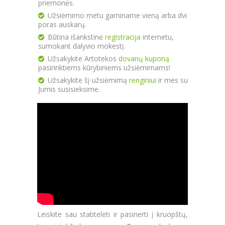
priemonės.
Užsiėmimo metu gaminame vieną arba dvi
poras auskarų.
Būtina išankstinė
registracija
internetu,
sumokant dalyvio mokestį.
Užsakykite Artotekos
dovanų kuponą
pasirinktiems kūrybiniems užsiėmimams!
Užsakykite šį užsiėmimą
renginiui
ir mes su
Jumis susisieksime.
Leiskite sau stabtelėti ir pasinerti į kruopštų,