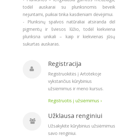
todėl auskarai su plunksnomis beveik
nejuntami, puikiai tinka kasdieniam dėvėjimui.
-
Plunksnų spalvos natūraliai atsiranda dėl
pigmentų ir šviesos lūžio, todėl kiekviena
plunksna unikali – kaip ir kiekvienas jūsų
sukurtas auskaras.
Registracija
Registruokitės į Artotekoje
vykstančius kūrybinius
užsiėmimus ir meno kursus.
Registruotis į užsiėmimus ›
Užklausa renginiui
Užsakykite kūrybinius užsiėmimus
savo renginiui.