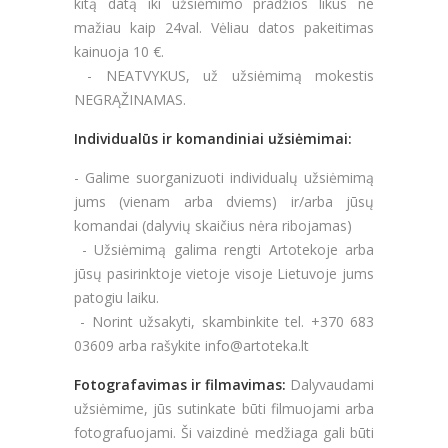
kitą datą iki užsiėmimo pradžios likus ne
mažiau kaip 24val. Vėliau datos pakeitimas
kainuoja 10 €.
- NEATVYKUS, už užsiėmimą mokestis
NEGRĄŽINAMAS.
Individualūs ir komandiniai užsiėmimai:
- Galime suorganizuoti individualų užsiėmimą
jums (vienam arba dviems) ir/arba jūsų
komandai (dalyvių skaičius nėra ribojamas)
- Užsiėmimą galima rengti Artotekoje arba
jūsų pasirinktoje vietoje visoje Lietuvoje jums
patogiu laiku.
- Norint užsakyti, skambinkite tel. +370 683
03609 arba rašykite info@artoteka.lt
Fotografavimas ir filmavimas:
Dalyvaudami
užsiėmime, jūs sutinkate būti filmuojami arba
fotografuojami. Ši vaizdinė medžiaga gali būti