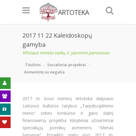
ARTOTEKA
2017 11 22 Kaleidoskopų
gamyba
Vilniaus miesto vaikų ir jaunimo pensionas
Titulinis
Socialiniai projektai
Asmenims su negalia
2017 m. kovo mėnesį Artoteka dalyvavo
Lietuvos Kultūros tarybos „Tarpdisciplininio
ą
meno“ srities konkurse ir gavo dalinį
finansavimą projektui Kūrybiniai užsiėmimai
specialiųjų poreikių asmenims "Menas
šypsenai". Projekto metu nuo 2017 m.