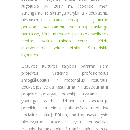
rugpjūčio iki 2017 m. lapkričio mėn.
surengėme 16 skirtingų kūrybinių - edukacinių
užsiėmimų
Vilniaus vaikų ir jaunimo
pensione
,
Valakampių socialinių paslaugų
namuose
,
Vilniaus miesto psichikos sveikatos
centre
,
Vaiko raidos centre, Krizių
intervencijos skyriuje, Vilniaus Santariškių
ligoninėje
.
Lietuvos Kultūros tarybos parama šiam
projektui užtikrino profesionalius
žmogiškuosius ir materialius resursus,
edukacijos veiklų tęstinumą ir nuoseklumą ir
projekto pozityvų poveikį dalyviams. Tai
ypatingai svarbu, dirbant su specialiųjų
poreikių asmenimis, patiriančiais nuolatinę
socialinę atskirtį. Būtina, kad tarpusavio ryšio
užmezgimo procesas vyktų nuosekliai,
etapais, kadangi tokie žmonės dažnai vengia