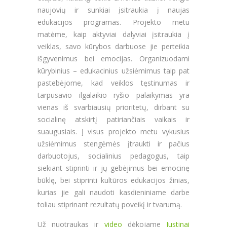
naujovių ir sunkiai įsitraukia į naujas
edukacijos programas. Projekto metu
matėme, kaip aktyviai dalyviai įsitraukia į
veiklas, savo kūrybos darbuose jie perteikia
išgyvenimus bei emocijas. Organizuodami
kūrybinius – edukacinius užsiėmimus taip pat
pastebėjome, kad veiklos tęstinumas ir
tarpusavio ilgalaikio ryšio palaikymas yra
vienas iš svarbiausių prioritetų, dirbant su
socialinę atskirtį patiriančiais vaikais ir
suaugusiais. Į visus projekto metu vykusius
užsiėmimus stengėmės įtraukti ir pačius
darbuotojus, socialinius pedagogus, taip
siekiant stiprinti ir jų gebėjimus bei emocinę
būklę, bei stiprinti kultūros edukacijos žinias,
kurias jie gali naudoti kasdieniniame darbe
toliau stiprinant rezultatų poveikį ir tvarumą.
Už nuotraukas ir
video
dėkojame
Justinai