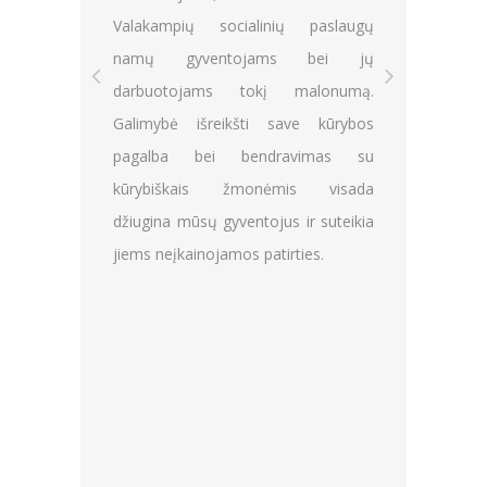
taiką,
jaunu
Valakampių socialinių paslaugų
alimybę
langa
namų gyventojams bei jų
kurti ir
asme
darbuotojams tokį malonumą.
idaryti
užsiė
Galimybė išreikšti save kūrybos
i. Mes
neįg
pagalba bei bendravimas su
ajonių
Užsii
kūrybiškais žmonėmis visada
linksma
vaikai
džiugina mūsų gyventojus ir suteikia
u vėju,
nega
jiems neįkainojamos patirties.
ldavo į
džiaug
elniai
Savo 
parsin
savo k
darbuo
nuošir
special