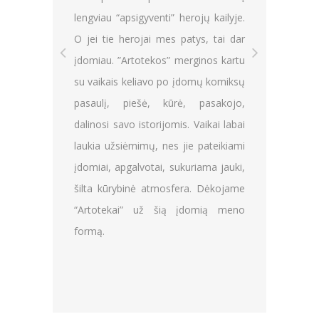
laiką!
igyventi” herojų kailyje.
rojai mes patys, tai dar
totekos” merginos kartu
eliavo po įdomų komiksų
ešė, kūrė, pasakojo,
 istorijomis. Vaikai labai
mimų, nes jie pateikiami
lvotai, sukuriama jauki,
nė atmosfera. Dėkojame
” už šią įdomią meno