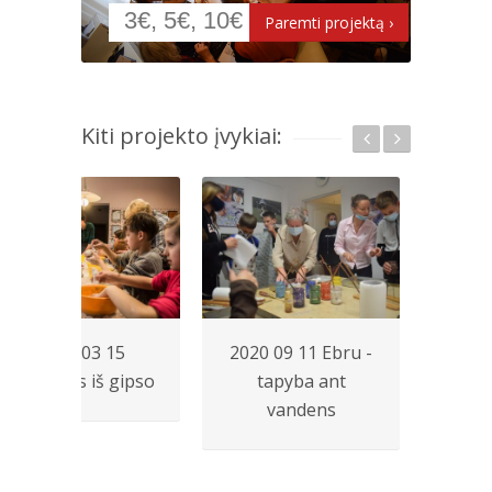
Kiti projekto įvykiai:
2016 03 15
2020 09 11 Ebru -
2020
Lipdymas iš gipso
tapyba ant
va
vandens
molin