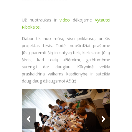
Už nuotraukas ir
video
dėkojame
Vytautei
Ribokaitei
.
Dabar tik nuo mūsų visų priklauso, ar šis
projektas tęsis. Todėl nuoširdžiai prašome
Jūsų paremti šią iniciatyvą tiek, kiek sako Jūsų
širdis, kad tokių užiėmimų galėtumėme
surengti dar daugiau. Kūrybinė veikla
praskaidrina vaikams kasdienybę ir suteikia
daug daug džiaugsmo! Ačiū:)