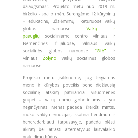
džiaugsmas". Projekto metu nuo 2019 m.
birželio - spalio mėn. Surengėme 12 kūrybinių
– edukacinių užsiėmimų keturiuose vaikų
globos namuose:
Vaikų ir
paauglių
socialiniame centro Vilniaus ir
Nemenčinės filijaluose, Vilniaus vaikų
socialinės globos namuose
"Gilė"
ir
Vilniaus
Žolyno
vaikų socialinės globos
namuose.
Projekto metu įsitikinome, jog teigiamas
meno ir kūrybos poveikis bene didžiausią
socialinę atskirtį patiriančiai visuomenės
grupei – vaikų namų globotiniams - yra
neginčytinas. Menas padeda išreikšti mintis,
moko valdyti emocijas, skatina bendrauti ir
bendradarbiauti tarpusavyje, padeda plėsti
akiratį bei atrasti alternatyvius laisvalaikio
praleidimo būdus.