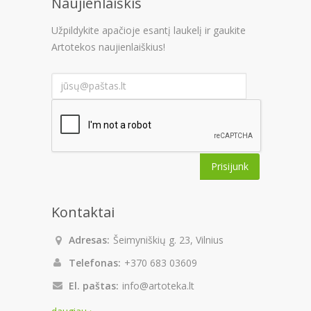
Naujienlaiškis
Užpildykite apačioje esantį laukelį ir gaukite
Artotekos naujienlaiškius!
Prisijunk
Kontaktai
Adresas:
Šeimyniškių g. 23, Vilnius
Telefonas:
+370 683 03609
El. paštas:
info@artoteka.lt