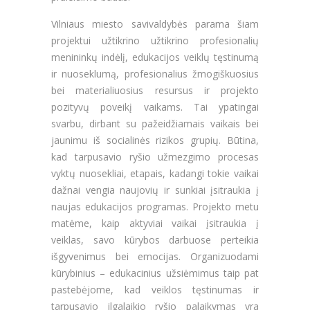
Vilniaus miesto savivaldybės parama šiam
projektui užtikrino užtikrino profesionalių
menininkų indėlį, edukacijos veiklų tęstinumą
ir nuoseklumą, profesionalius žmogiškuosius
bei materialiuosius resursus ir projekto
pozityvų poveikį vaikams. Tai ypatingai
svarbu, dirbant su pažeidžiamais vaikais bei
jaunimu iš socialinės rizikos grupių. Būtina,
kad tarpusavio ryšio užmezgimo procesas
vyktų nuosekliai, etapais, kadangi tokie vaikai
dažnai vengia naujovių ir sunkiai įsitraukia į
naujas edukacijos programas. Projekto metu
matėme, kaip aktyviai vaikai įsitraukia į
veiklas, savo kūrybos darbuose perteikia
išgyvenimus bei emocijas. Organizuodami
kūrybinius – edukacinius užsiėmimus taip pat
pastebėjome, kad veiklos tęstinumas ir
tarpusavio ilgalaikio ryšio palaikymas yra