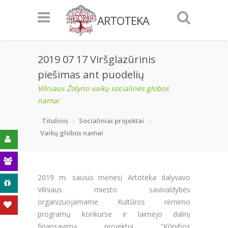
ARTOTEKA
2019 07 17 Viršglazūrinis
piešimas ant puodelių
Vilniaus Žolyno vaikų socialinės globos
namai
Titulinis
Socialiniai projektai
Vaikų globos namai
2019 m. sausio mėnesį Artoteka dalyvavo
ą
Vilniaus miesto savivaldybės
organizuojamame Kultūros rėmimo
programų konkurse ir laimėjo dalinį
finansavimą projektui "Kūrybos